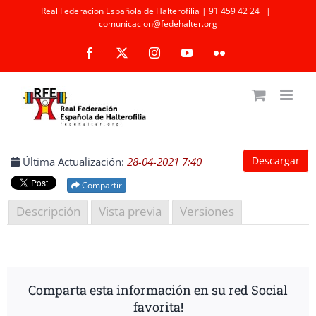
Saltar
Real Federacion Española de Halterofilia | 91 459 42 24
|
comunicacion@fedehalter.org
al
Facebook
X
Instagram
YouTube
Flickr
contenido
Descargar
Última Actualización:
28-04-2021 7:40
Compartir
Descripción
Vista previa
Versiones
Comparta esta información en su red Social
favorita!