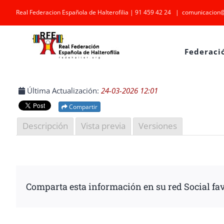
Saltar
Real Federacion Española de Halterofilia | 91 459 42 24
|
comunicacion@
al
contenido
Federaci
Última Actualización:
24-03-2026 12:01
Compartir
Descripción
Vista previa
Versiones
Comparta esta información en su red Social fav