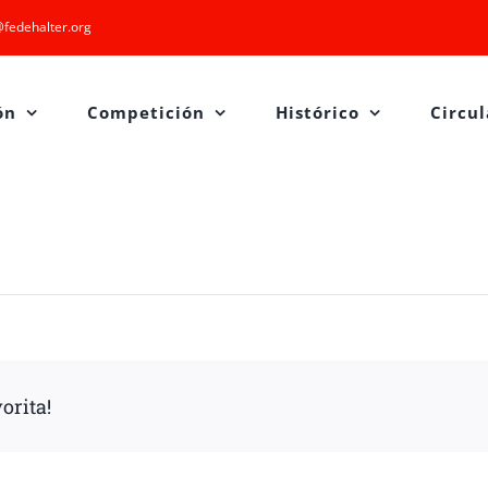
fedehalter.org
ón
Competición
Histórico
Circul
orita!