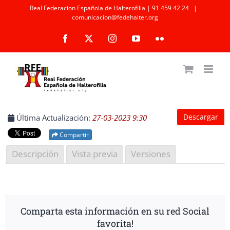
Saltar
Real Federacion Española de Halterofilia | 91 459 42 24
|
comunicacion@fedehalter.org
al
Facebook
X
Instagram
YouTube
Flickr
contenido
Descargar
Última Actualización:
27-03-2023 9:30
Compartir
Descripción
Vista previa
Versiones
Comparta esta información en su red Social
favorita!