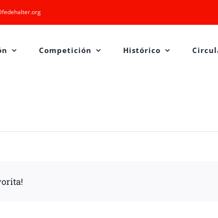
fedehalter.org
ón
Competición
Histórico
Circul
orita!