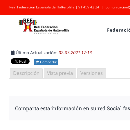
Saltar
Real Federacion Española de Halterofilia | 91 459 42 24
|
comunicacion@
al
contenido
Federaci
Última Actualización:
02-07-2021 17:13
Compartir
Descripción
Vista previa
Versiones
Comparta esta información en su red Social fav