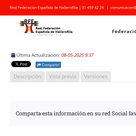
Saltar
Real Federacion Española de Halterofilia | 91 459 42 24
|
comunicacion@
al
contenido
Federaci
Última Actualización:
08-05-2025 9:37
Compartir
Descripción
Vista previa
Versiones
Comparta esta información en su red Social fav