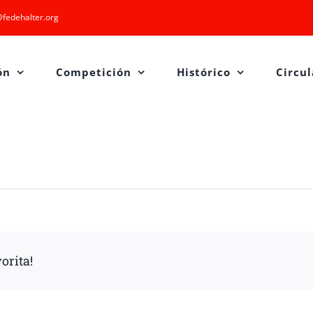
fedehalter.org
ón
Competición
Histórico
Circul
orita!