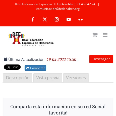
Saltar
Real Federacion Española de Halterofilia | 91 459 42 24
|
comunicacion@fedehalter.org
al
Facebook
X
Instagram
YouTube
Flickr
contenido
Descargar
Última Actualización:
19-05-2022 15:50
Compartir
Descripción
Vista previa
Versiones
Comparta esta información en su red Social
favorita!