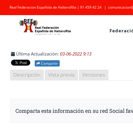
Saltar
Real Federacion Española de Halterofilia | 91 459 42 24
|
comunicacion@
al
contenido
Federaci
Última Actualización:
03-06-2022 9:13
Compartir
Descripción
Vista previa
Versiones
Comparta esta información en su red Social fav