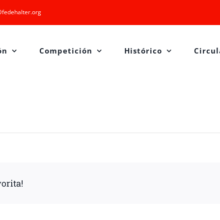
fedehalter.org
ón
Competición
Histórico
Circul
orita!