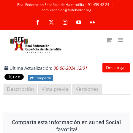
Saltar
Real Federacion Española de Halterofilia | 91 459 42 24
|
comunicacion@fedehalter.org
al
Facebook
X
Instagram
YouTube
Flickr
contenido
Descargar
Última Actualización:
06-06-2024 12:01
Compartir
Descripción
Vista previa
Versiones
Comparta esta información en su red Social
favorita!