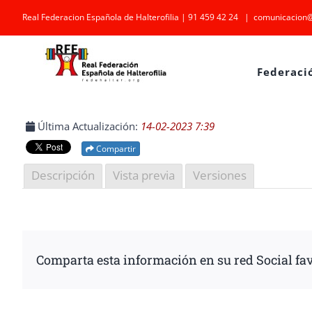
Saltar
Real Federacion Española de Halterofilia | 91 459 42 24
|
comunicacion@
al
contenido
Federaci
Última Actualización:
14-02-2023 7:39
Compartir
Descripción
Vista previa
Versiones
Comparta esta información en su red Social fav