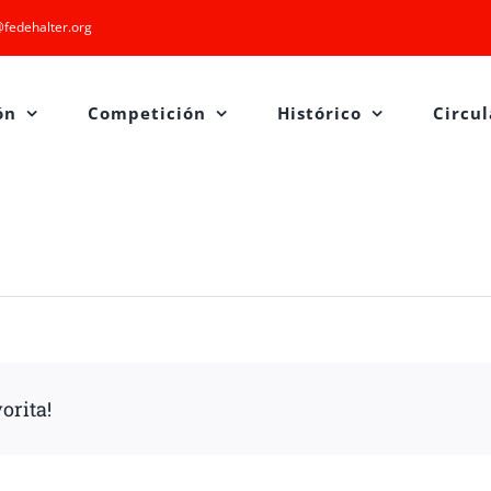
fedehalter.org
ón
Competición
Histórico
Circul
orita!