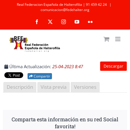
Saltar
Real Federacion Española de Halterofilia | 91 459 42 24
|
comunicacion@fedehalter.org
al
Facebook
X
Instagram
YouTube
Flickr
contenido
Descargar
Última Actualización:
25-04-2023 8:47
Compartir
Descripción
Vista previa
Versiones
Comparta esta información en su red Social
favorita!