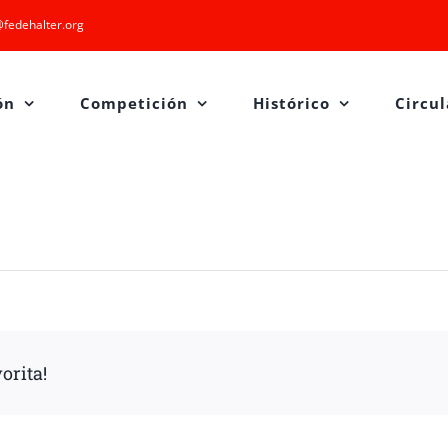
fedehalter.org
ón
Competición
Histórico
Circul
orita!