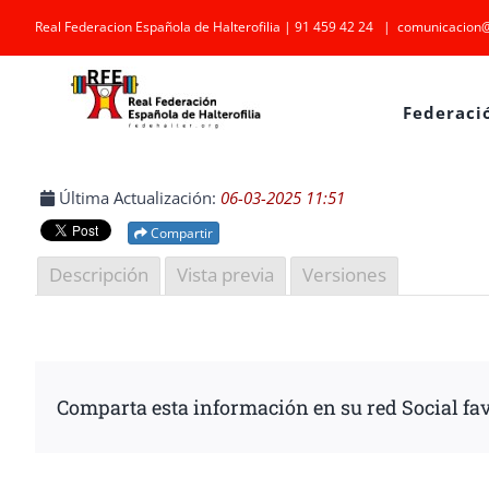
Saltar
Real Federacion Española de Halterofilia | 91 459 42 24
|
comunicacion@
al
contenido
Federaci
Última Actualización:
06-03-2025 11:51
Compartir
Descripción
Vista previa
Versiones
Comparta esta información en su red Social fav