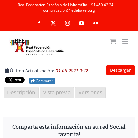
Saltar
Real Federacion Española de Halterofilia | 91 459 42 24
|
comunicacion@fedehalter.org
al
Facebook
X
Instagram
YouTube
Flickr
contenido
Descargar
Última Actualización:
04-06-2021 9:42
Compartir
Descripción
Vista previa
Versiones
Comparta esta información en su red Social
favorita!