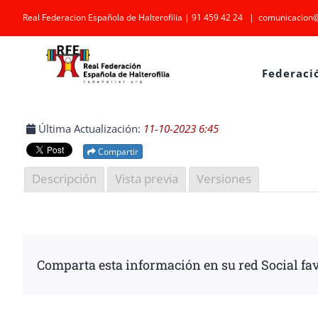
Saltar
Real Federacion Española de Halterofilia | 91 459 42 24
|
comunicacion@
al
contenido
Federaci
Última Actualización:
11-10-2023 6:45
Compartir
Descripción
Vista previa
Versiones
Comparta esta información en su red Social fav