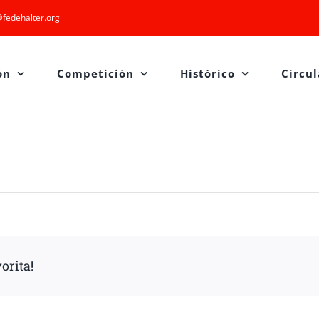
fedehalter.org
ón
Competición
Histórico
Circul
orita!