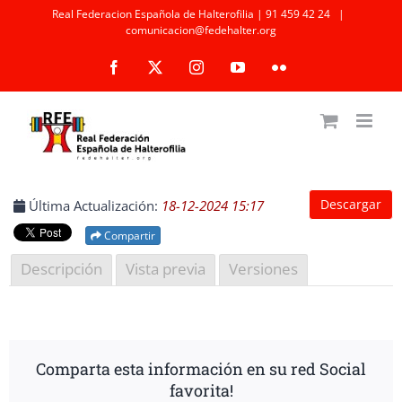
Saltar
Real Federacion Española de Halterofilia | 91 459 42 24
|
comunicacion@fedehalter.org
al
Facebook
X
Instagram
YouTube
Flickr
contenido
Descargar
Última Actualización:
18-12-2024 15:17
Compartir
Descripción
Vista previa
Versiones
Comparta esta información en su red Social
favorita!