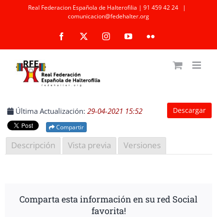
Saltar
Real Federacion Española de Halterofilia | 91 459 42 24
|
comunicacion@fedehalter.org
al
Facebook
X
Instagram
YouTube
Flickr
contenido
Descargar
Última Actualización:
29-04-2021 15:52
Compartir
Descripción
Vista previa
Versiones
Comparta esta información en su red Social
favorita!