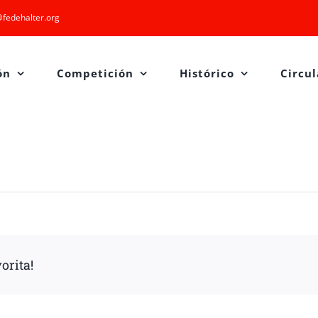
fedehalter.org
ón
Competición
Histórico
Circul
orita!