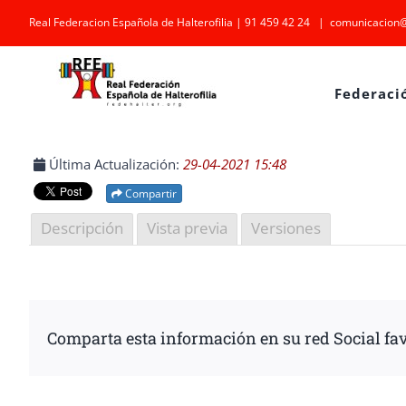
Saltar
Real Federacion Española de Halterofilia | 91 459 42 24
|
comunicacion@
al
contenido
Federaci
Última Actualización:
29-04-2021 15:48
Compartir
Descripción
Vista previa
Versiones
Comparta esta información en su red Social fav