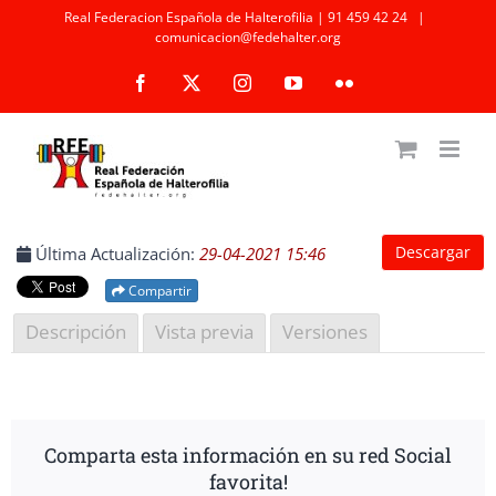
Saltar
Real Federacion Española de Halterofilia | 91 459 42 24
|
comunicacion@fedehalter.org
al
Facebook
X
Instagram
YouTube
Flickr
contenido
Descargar
Última Actualización:
29-04-2021 15:46
Compartir
Descripción
Vista previa
Versiones
Comparta esta información en su red Social
favorita!