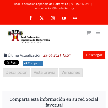
Saltar
Real Federacion Española de Halterofilia | 91 459 42 24
|
comunicacion@fedehalter.org
al
Facebook
X
Instagram
YouTube
Flickr
contenido
Descargar
Última Actualización:
29-04-2021 15:51
Compartir
Descripción
Vista previa
Versiones
Comparta esta información en su red Social
favorita!