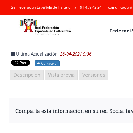
Saltar
Real Federacion Española de Halterofilia | 91 459 42 24
|
comunicacion@
al
contenido
Federaci
Última Actualización:
28-04-2021 9:36
Compartir
Descripción
Vista previa
Versiones
Comparta esta información en su red Social fav