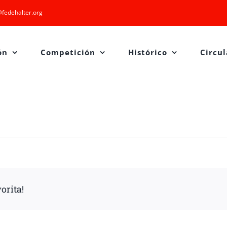
fedehalter.org
ón
Competición
Histórico
Circul
orita!