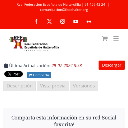
Saltar
Real Federacion Española de Halterofilia | 91 459 42 24
|
comunicacion@fedehalter.org
al
Facebook
X
Instagram
YouTube
Flickr
contenido
Descargar
Última Actualización:
29-07-2024 8:53
Compartir
Descripción
Vista previa
Versiones
Comparta esta información en su red Social
favorita!