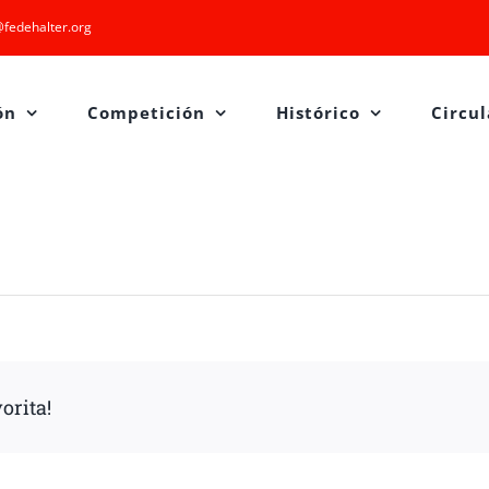
fedehalter.org
ón
Competición
Histórico
Circul
orita!