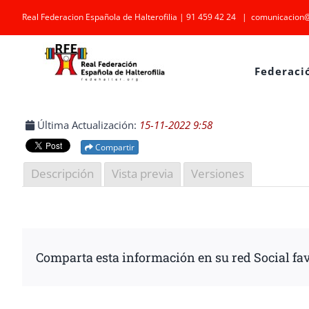
Saltar
Real Federacion Española de Halterofilia | 91 459 42 24
|
comunicacion@
al
contenido
Federaci
Última Actualización:
15-11-2022 9:58
Compartir
Descripción
Vista previa
Versiones
Comparta esta información en su red Social fav