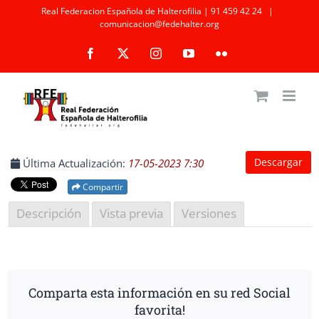
Saltar
Real Federacion Española de Halterofilia | 91 459 42 24
|
comunicacion@fedehalter.org
al
Facebook
X
Instagram
YouTube
Flickr
contenido
Descargar
Última Actualización:
17-05-2023 7:30
Compartir
Descripción
Vista previa
Versiones
Comparta esta información en su red Social
favorita!