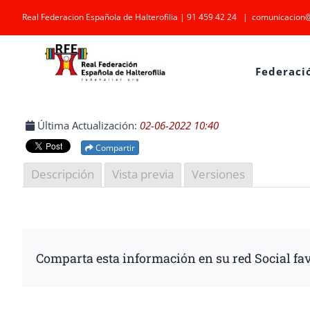
Saltar
Real Federacion Española de Halterofilia | 91 459 42 24
|
comunicacion@
al
contenido
Federaci
Última Actualización:
02-06-2022 10:40
Compartir
Descripción
Vista previa
Versiones
Comparta esta información en su red Social fav