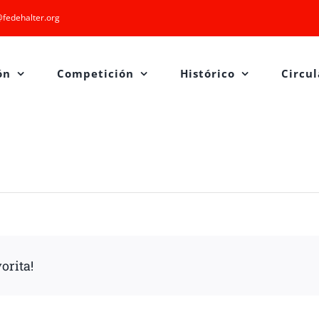
fedehalter.org
ón
Competición
Histórico
Circul
orita!