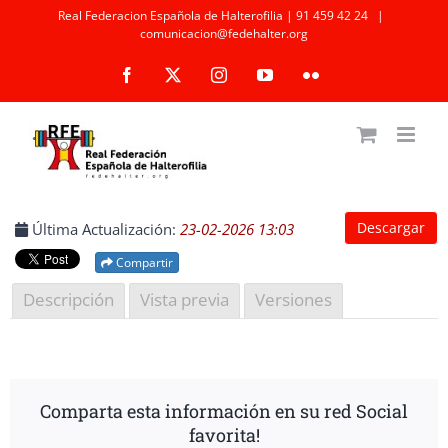
Saltar
Real Federacion Española de Halterofilia | 91 459 42 24
|
comunicacion@fedehalter.org
al
Facebook
X
Instagram
YouTube
Flickr
contenido
Descargar
Última Actualización:
23-02-2026 13:03
Compartir
Descripción
Vista previa
Versiones
Comparta esta información en su red Social
favorita!