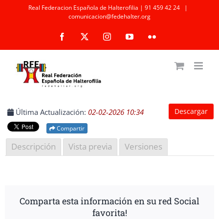
Saltar
Real Federacion Española de Halterofilia | 91 459 42 24
|
comunicacion@fedehalter.org
al
Facebook
X
Instagram
YouTube
Flickr
contenido
Descargar
Última Actualización:
02-02-2026 10:34
Compartir
Descripción
Vista previa
Versiones
Comparta esta información en su red Social
favorita!