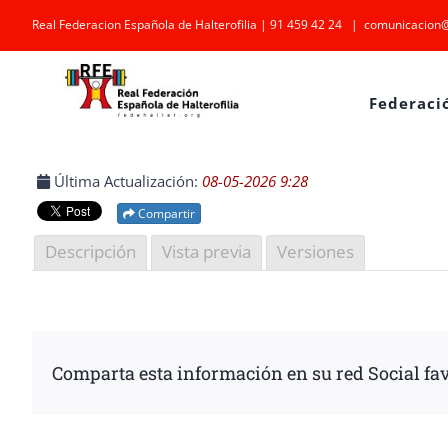
Saltar
Real Federacion Española de Halterofilia | 91 459 42 24
|
comunicacion@
al
contenido
Federaci
Última Actualización:
08-05-2026 9:28
Compartir
Descripción
Vista previa
Versiones
Comparta esta información en su red Social fav