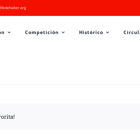
fedehalter.org
ón
Competición
Histórico
Circul
orita!