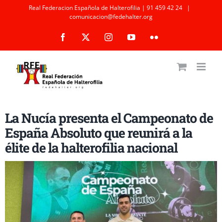
Saltar
Real Federacion Española de Halterofilia | 91 459 42 24
|
comunicacion@fedehalter.org
al
Facebook
X
Instagram
YouTube
Flickr
contenido
La Nucía presenta el Campeonato de
España Absoluto que reunirá a la
élite de la halterofilia nacional