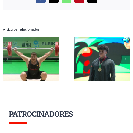
electrónico
Artículos relacionados
Inés Conde y Li
Erik Guadamud
Mendizábal
conquista el oro
completan su
mundial en
participación 
arrancada y dos
el Mundial Su
platas en
17 a la espera d
Colombia
grupo A
PATROCINADORES