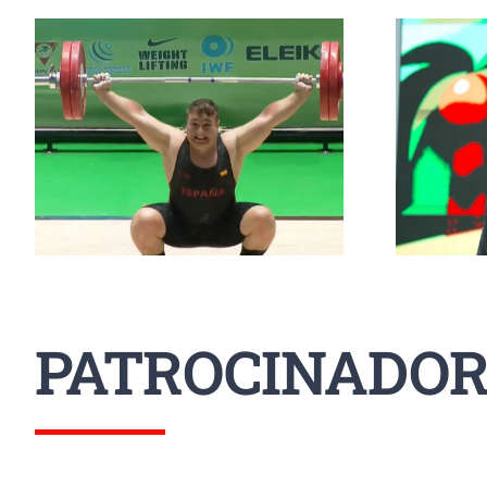
n
Erik Guadamud conquista
a
el oro mundial en
p
arrancada y dos platas en
S
Colombia
PATROCINADOR