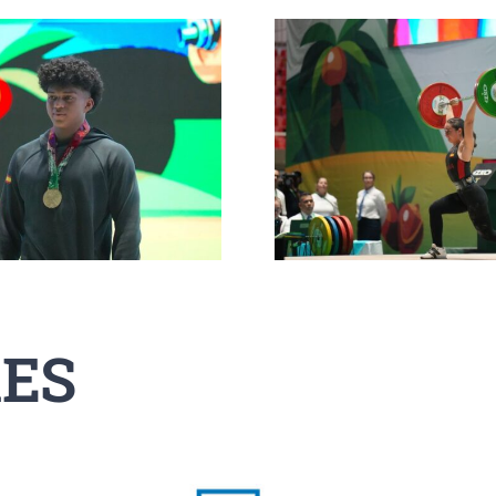
Inés Conde y Lide
Evelyn Góme
Mendizábal completan su
Top-10 mu
articipación en el Mundial
arrancada en
ub-17 a la espera del grupo
jornada esp
A
Mundial 
ES