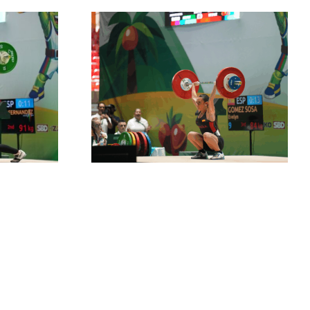
z firma un
ndial en
 la segunda
añola del
Sub-17