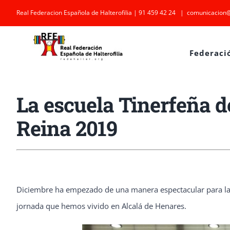
Saltar
Real Federacion Española de Halterofilia | 91 459 42 24
|
comunicacion@
al
contenido
Federaci
La escuela Tinerfeña d
Reina 2019
Diciembre ha empezado de una manera espectacular para la 
jornada que hemos vivido en Alcalá de Henares.