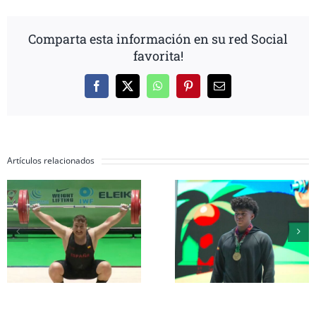
Comparta esta información en su red Social
favorita!
Facebook
X
WhatsApp
Pinterest
Correo
electrónico
Artículos relacionados
Inés Conde y Li
Erik Guadamud
Mendizábal
conquista el oro
completan su
mundial en
participación 
arrancada y dos
el Mundial Su
platas en
17 a la espera d
Colombia
grupo A