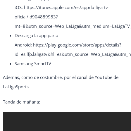
iOS:
https://itunes.apple.com/es/app/la-liga-tv-
oficial/id904889983?
mt=8&utm_source=Web_LaLiga&utm_medium=LaLigaTV_
Descarga la app parta
Android:
https://play.google.com/store/apps/details?
id=es.lfp.laligatv&hl=es&utm_source=Web_LaLiga&utm
Samsung SmartTV
Además, como de costumbre, por el canal de YouTube de
LaLigaSports.
Tanda de mañana: