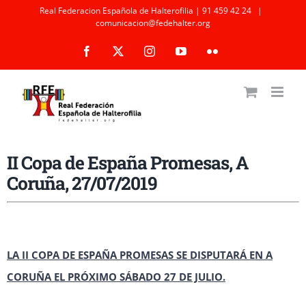
Saltar
Real Federacion Española de Halterofilia | 91 459 42 24
|
comunicacion@fedehalter.org
al
Facebook
X
Instagram
YouTube
Flickr
contenido
II Copa de España Promesas, A
Coruña, 27/07/2019
LA II COPA DE ESPAÑA PROMESAS SE DISPUTARÁ EN A
CORUÑA EL PRÓXIMO SÁBADO 27 DE JULIO.