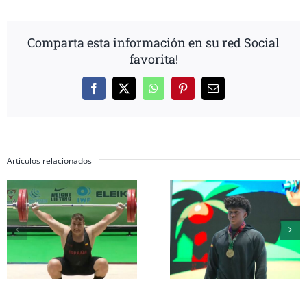
Comparta esta información en su red Social
favorita!
Facebook
X
WhatsApp
Pinterest
Correo
electrónico
Artículos relacionados
Inés Conde y Li
Erik Guadamud
Mendizábal
conquista el oro
completan su
mundial en
participación 
arrancada y dos
el Mundial Su
platas en
17 a la espera d
Colombia
grupo A