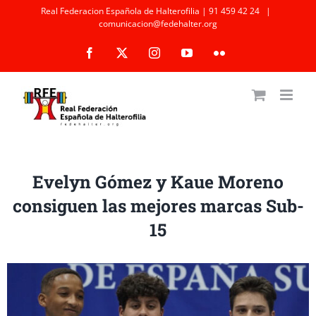
Saltar
Real Federacion Española de Halterofilia | 91 459 42 24
|
comunicacion@fedehalter.org
al
Facebook
X
Instagram
YouTube
Flickr
contenido
Evelyn Gómez y Kaue Moreno
consiguen las mejores marcas Sub-
15