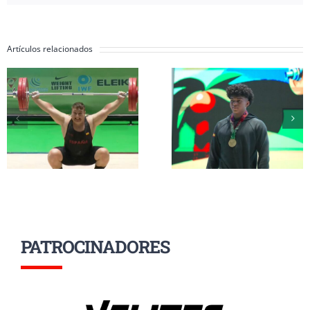
Artículos relacionados
Inés Conde y Li
Erik Guadamud
Mendizábal
conquista el oro
completan su
mundial en
participación 
arrancada y dos
el Mundial Su
platas en
17 a la espera d
Colombia
grupo A
PATROCINADORES