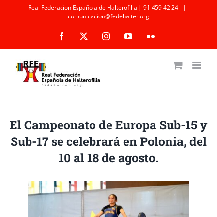
Saltar
Real Federacion Española de Halterofilia | 91 459 42 24
|
comunicacion@fedehalter.org
al
Facebook
X
Instagram
YouTube
Flickr
contenido
El Campeonato de Europa Sub-15 y
Sub-17 se celebrará en Polonia, del
10 al 18 de agosto.