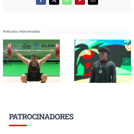
Facebook
X
WhatsApp
Pinterest
Correo
electrónico
Artículos relacionados
Inés Conde y Li
Erik Guadamud
Mendizábal
conquista el oro
completan su
mundial en
participación 
arrancada y dos
el Mundial Su
platas en
17 a la espera d
Colombia
grupo A
PATROCINADORES