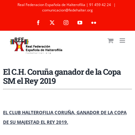
Saltar
Real Federacion Española de Halterofilia | 91 459 42 24
|
comunicacion@fedehalter.org
al
Facebook
X
Instagram
YouTube
Flickr
contenido
El C.H. Coruña ganador de la Copa
SM el Rey 2019
EL CLUB HALTEROFILIA CORUÑA, GANADOR DE LA COPA
DE SU MAJESTAD EL REY 2019.