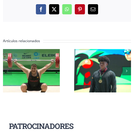
Facebook
X
WhatsApp
Pinterest
Correo
electrónico
Artículos relacionados
Inés Conde y Li
Erik Guadamud
Mendizábal
conquista el oro
completan su
mundial en
participación 
arrancada y dos
el Mundial Su
platas en
17 a la espera d
Colombia
grupo A
PATROCINADORES