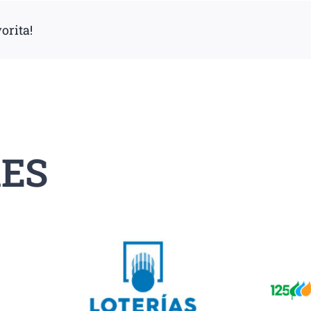
orita!
ES