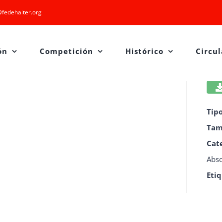
fedehalter.org
ón
Competición
Histórico
Circul
Tip
Tam
Cat
Abso
Eti