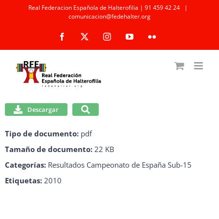
Saltar
Real Federacion Española de Halterofilia | 91 459 42 24
|
comunicacion@fedehalter.org
al
Facebook
X
Instagram
YouTube
Flickr
contenido
Descargar
Tipo de documento:
pdf
Tamaño de documento:
22 KB
Categorías:
Resultados Campeonato de España Sub-15
Etiquetas:
2010