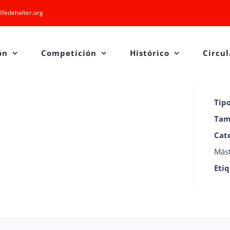
fedehalter.org
ón
Competición
Histórico
Circul
Tip
Tam
Cat
Más
Eti