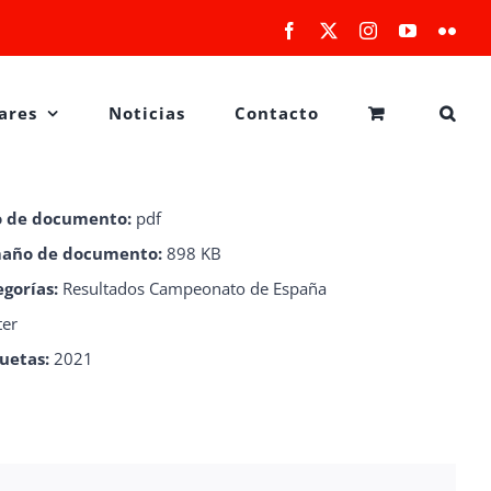
Facebook
X
Instagram
YouTube
Flick
ares
Noticias
Contacto
o de documento:
pdf
año de documento:
898 KB
egorías:
Resultados Campeonato de España
ter
quetas:
2021