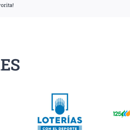
orita!
ES