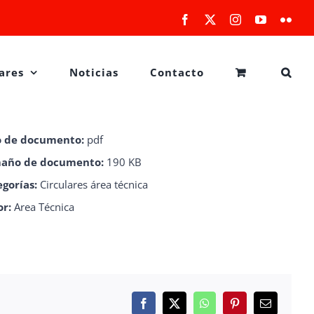
Facebook
X
Instagram
YouTube
Flick
ares
Noticias
Contacto
o de documento:
pdf
año de documento:
190 KB
egorías:
Circulares área técnica
or:
Area Técnica
Facebook
X
WhatsApp
Pinterest
Correo