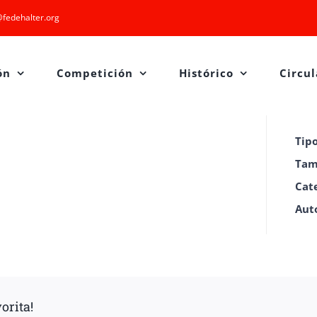
fedehalter.org
ón
Competición
Histórico
Circul
Tip
Tam
Cat
Aut
orita!