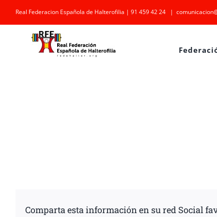
Saltar
Real Federacion Española de Halterofilia | 91 459 42 24
|
comunicacion@
al
contenido
Federaci
Comparta esta información en su red Social fav