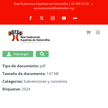
Saltar
Real Federacion Española de Halterofilia | 91 459 42 24
|
comunicacion@fedehalter.org
al
Facebook
X
Instagram
YouTube
Flickr
contenido
Descargar
Tipo de documento:
pdf
Tamaño de documento:
147 KB
Categorías:
Subvenciones y convenios
Etiquetas:
2024