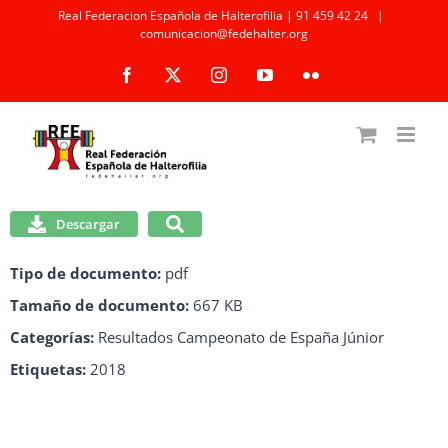
Saltar
Real Federacion Española de Halterofilia | 91 459 42 24
|
comunicacion@fedehalter.org
al
Facebook
X
Instagram
YouTube
Flickr
contenido
Descargar
Tipo de documento:
pdf
Tamaño de documento:
667 KB
Categorías:
Resultados Campeonato de España Júnior
Etiquetas:
2018