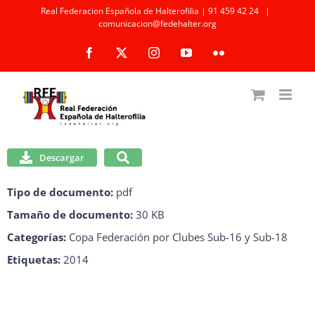
Saltar
Real Federacion Española de Halterofilia | 91 459 42 24
|
comunicacion@fedehalter.org
al
Facebook
X
Instagram
YouTube
Flickr
contenido
Descargar
Tipo de documento:
pdf
Tamaño de documento:
30 KB
Categorías:
Copa Federación por Clubes Sub-16 y Sub-18
Etiquetas:
2014