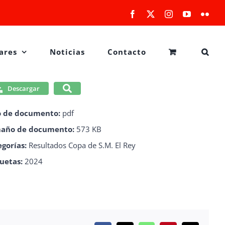
Facebook
X
Instagram
YouTube
Flick
ares
Noticias
Contacto
Descargar
o de documento:
pdf
año de documento:
573 KB
egorías:
Resultados Copa de S.M. El Rey
quetas:
2024