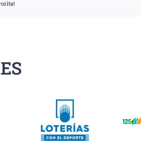
orita!
ES