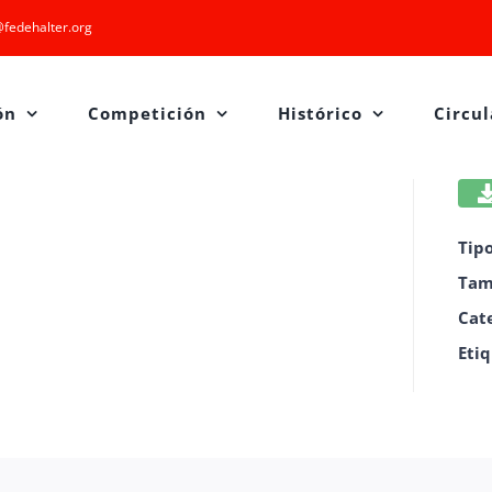
fedehalter.org
ón
Competición
Histórico
Circul
Tip
Tam
Cat
Eti