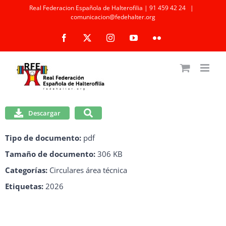
Saltar
Real Federacion Española de Halterofilia | 91 459 42 24
|
comunicacion@fedehalter.org
al
Facebook
X
Instagram
YouTube
Flickr
contenido
Descargar
Tipo de documento:
pdf
Tamaño de documento:
306 KB
Categorías:
Circulares área técnica
Etiquetas:
2026