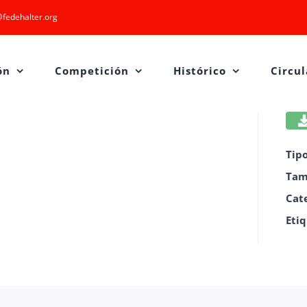
fedehalter.org
ón
Competición
Histórico
Circul
Tip
Tam
Cat
Eti