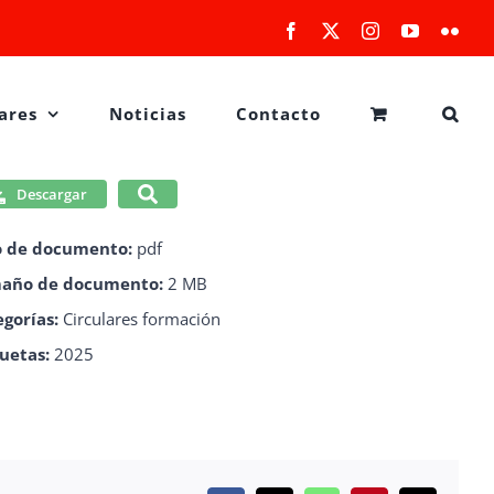
Facebook
X
Instagram
YouTube
Flick
ares
Noticias
Contacto
Descargar
o de documento:
pdf
año de documento:
2 MB
egorías:
Circulares formación
quetas:
2025