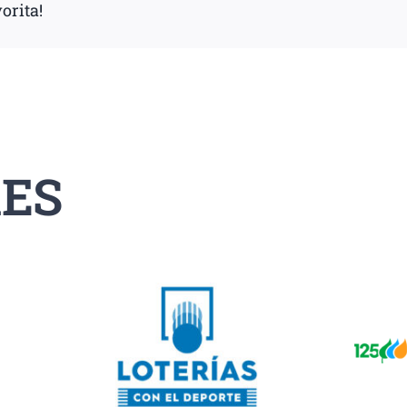
orita!
ES