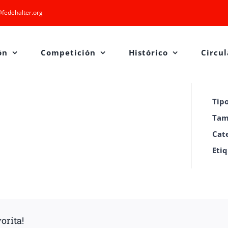
fedehalter.org
ón
Competición
Histórico
Circul
Tip
Tam
Cat
Eti
orita!