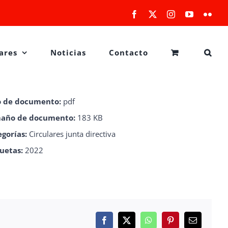
Facebook
X
Instagram
YouTube
Flick
ares
Noticias
Contacto
o de documento:
pdf
año de documento:
183 KB
egorías:
Circulares junta directiva
quetas:
2022
Facebook
X
WhatsApp
Pinterest
Correo