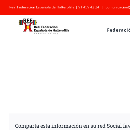
Saltar
Real Federacion Española de Halterofilia | 91 459 42 24
|
comunicacion@
al
contenido
Federaci
Comparta esta información en su red Social fav