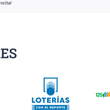
orita!
ES