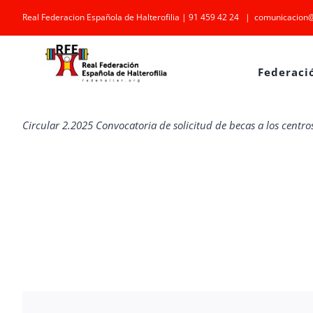
Saltar
Real Federacion Española de Halterofilia | 91 459 42 24
|
comunicacion@
al
contenido
Federaci
Circular 2.2025 Convocatoria de solicitud de becas a los centro