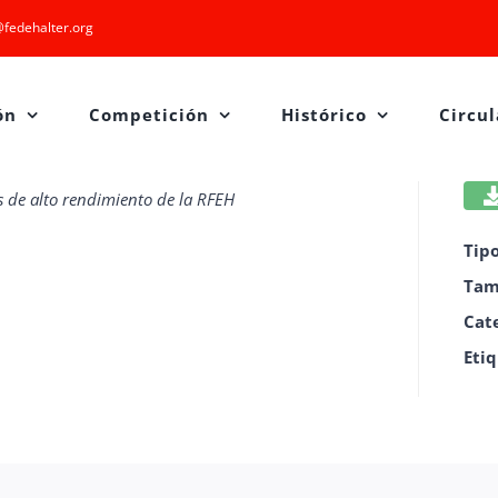
fedehalter.org
ón
Competición
Histórico
Circul
s de alto rendimiento de la RFEH
Tip
Tam
Cat
Eti