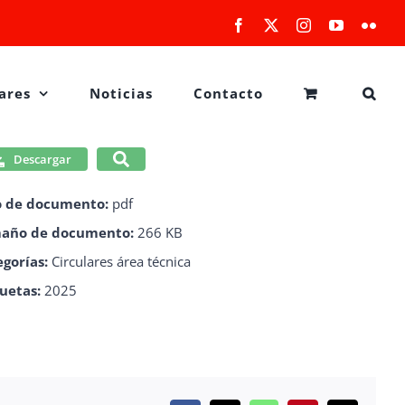
Facebook
X
Instagram
YouTube
Flick
ares
Noticias
Contacto
Descargar
o de documento:
pdf
año de documento:
266 KB
egorías:
Circulares área técnica
quetas:
2025