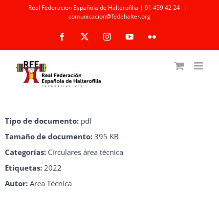
Saltar
Real Federacion Española de Halterofilia | 91 459 42 24
|
comunicacion@fedehalter.org
al
Facebook
X
Instagram
YouTube
Flickr
contenido
Tipo de documento:
pdf
Tamaño de documento:
395 KB
Categorías:
Circulares área técnica
Etiquetas:
2022
Autor:
Area Técnica