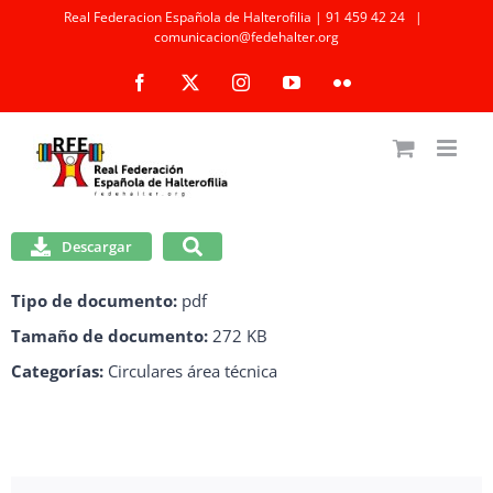
Saltar
Real Federacion Española de Halterofilia | 91 459 42 24
|
comunicacion@fedehalter.org
al
Facebook
X
Instagram
YouTube
Flickr
contenido
Descargar
Tipo de documento:
pdf
Tamaño de documento:
272 KB
Categorías:
Circulares área técnica