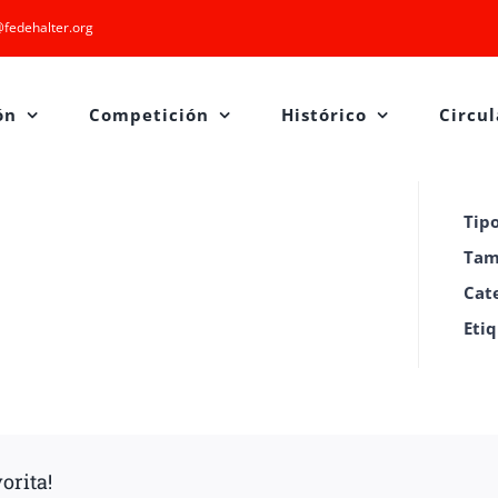
fedehalter.org
ón
Competición
Histórico
Circul
Tip
Tam
Cat
Eti
orita!