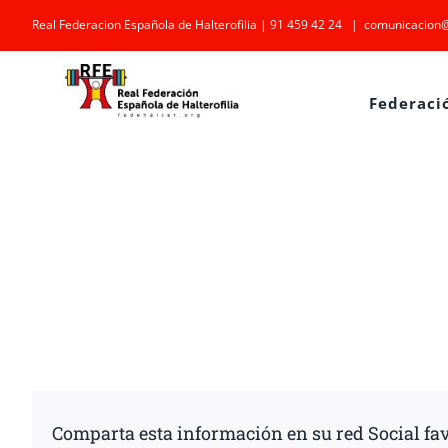
Saltar
Real Federacion Española de Halterofilia | 91 459 42 24
|
comunicacion@
al
contenido
Federaci
Comparta esta información en su red Social fav