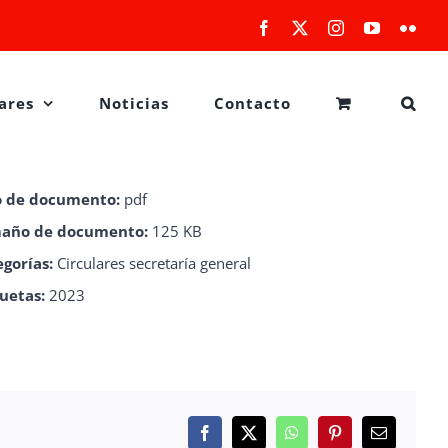
Facebook
X
Instagram
YouTube
Flick
ares
Noticias
Contacto
o de documento:
pdf
año de documento:
125 KB
egorías:
Circulares secretaría general
quetas:
2023
Facebook
X
WhatsApp
Pinterest
Correo