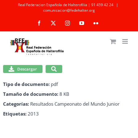
Saltar
Real Federacion Española de Halterofilia | 91 459 42 24
|
comunicacion@fedehalter.org
al
Facebook
X
Instagram
YouTube
Flickr
contenido
Descargar
Tipo de documento:
pdf
Tamaño de documento:
8 KB
Categorías:
Resultados Campeonato del Mundo Junior
Etiquetas:
2013