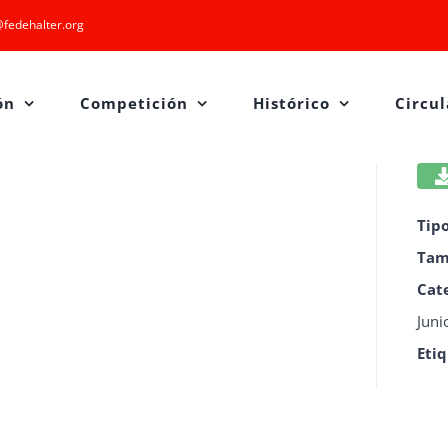
fedehalter.org
ón
Competición
Histórico
Circul
Tip
Tam
Cat
Juni
Eti