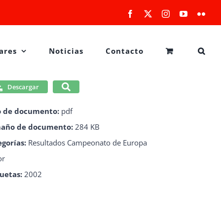
Facebook
X
Instagram
YouTube
Flick
ares
Noticias
Contacto
Descargar
o de documento:
pdf
año de documento:
284 KB
egorías:
Resultados Campeonato de Europa
or
quetas:
2002