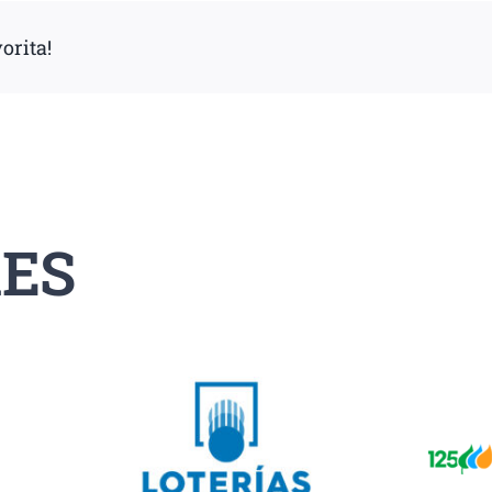
orita!
ES